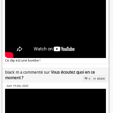
Ce clip est une bombe !
black m a commenté sur
Vous écoutez quoi en ce
moment ?
0
85309
Sam 19 Dec 2020