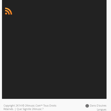
Copyright 2K14 © 2Kmusic.com™
Tous Droits
Dans D'autres
Réservés
. |
Que Signifie 2Kmusic ?
Langues