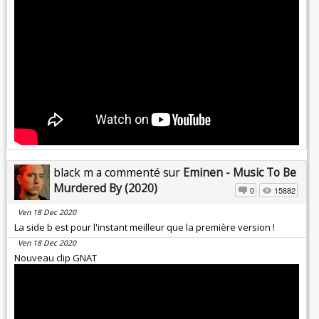
black m a commenté sur
Eminen - Music To Be
Murdered By (2020)
0
15882
Ven 18 Dec 2020
La side b est pour l'instant meilleur que la première version !
Ven 18 Dec 2020
Nouveau clip GNAT