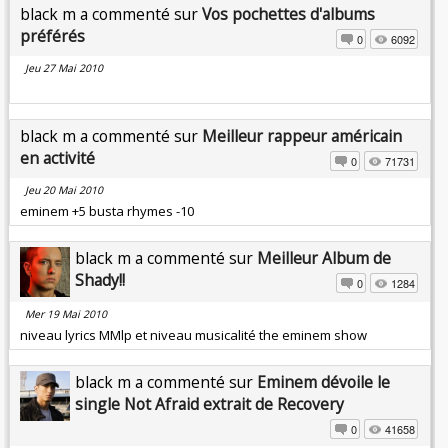
black m a commenté sur
Vos pochettes d'albums
préférés
0
6092
Jeu 27 Mai 2010
black m a commenté sur
Meilleur rappeur américain
en activité
0
71731
Jeu 20 Mai 2010
eminem +5 busta rhymes -10
black m a commenté sur
Meilleur Album de
Shady!!
0
1284
Mer 19 Mai 2010
niveau lyrics MMlp et niveau musicalité the eminem show
black m a commenté sur
Eminem dévoile le
single Not Afraid extrait de Recovery
0
41658