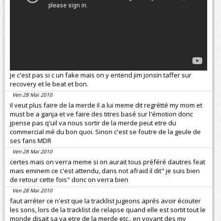
je c'est pas si c un fake mais on y entend jim jonsin taffer sur
recovery et le beat et bon.
Ven 28 Mai 2010
il veut plus faire de la merde il a lui meme dit regrétté my mom et
must be a ganja et ve faire des titres basé sur l'émotion donc
jpense pas q'uil va nous sortir de la merde peut etre du
commercial mé du bon quoi. Sinon c'est se foutre de la geule de
ses fans MDR
Ven 28 Mai 2010
certes mais on verra meme si on aurait tous préféré dautres feat
mais eminem ce c'est attendu, dans not afraid il dit" je suis bien
de retour cette fois" donc on verra bien
Ven 28 Mai 2010
faut arréter ce n'est que la tracklist jugeons aprés avoir écouter
les sons, lors de la tracklist de relapse quand elle est sortit tout le
monde disait sa va etre de la merde etc.. en voyant des my