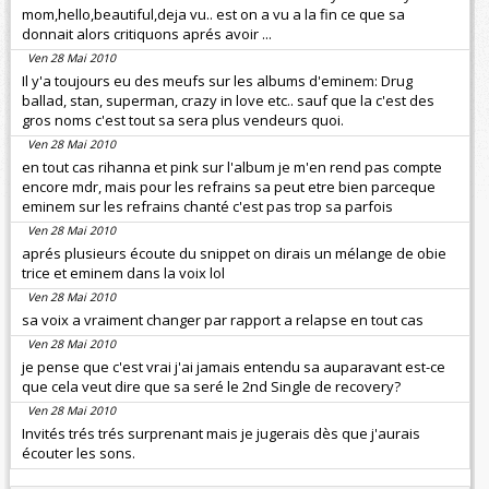
mom,hello,beautiful,deja vu.. est on a vu a la fin ce que sa
donnait alors critiquons aprés avoir ...
Ven 28 Mai 2010
Il y'a toujours eu des meufs sur les albums d'eminem: Drug
ballad, stan, superman, crazy in love etc.. sauf que la c'est des
gros noms c'est tout sa sera plus vendeurs quoi.
Ven 28 Mai 2010
en tout cas rihanna et pink sur l'album je m'en rend pas compte
encore mdr, mais pour les refrains sa peut etre bien parceque
eminem sur les refrains chanté c'est pas trop sa parfois
Ven 28 Mai 2010
aprés plusieurs écoute du snippet on dirais un mélange de obie
trice et eminem dans la voix lol
Ven 28 Mai 2010
sa voix a vraiment changer par rapport a relapse en tout cas
Ven 28 Mai 2010
je pense que c'est vrai j'ai jamais entendu sa auparavant est-ce
que cela veut dire que sa seré le 2nd Single de recovery?
Ven 28 Mai 2010
Invités trés trés surprenant mais je jugerais dès que j'aurais
écouter les sons.