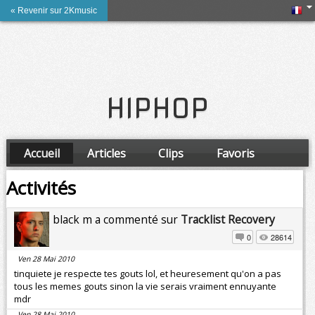
« Revenir sur 2Kmusic
HIPHOP
Accueil
Articles
Clips
Favoris
Amis
Activités
black m a commenté sur
Tracklist Recovery
0
28614
Ven 28 Mai 2010
tinquiete je respecte tes gouts lol, et heuresement qu'on a pas
tous les memes gouts sinon la vie serais vraiment ennuyante
mdr
Ven 28 Mai 2010